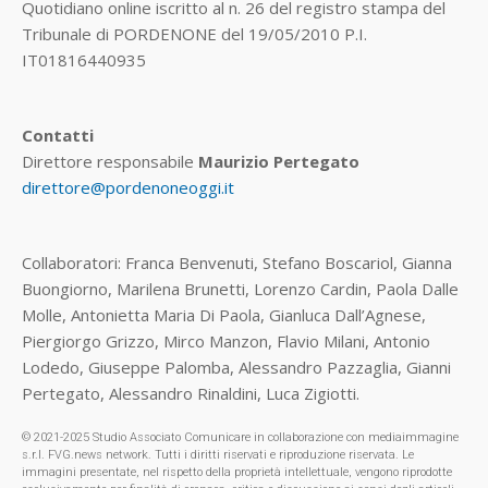
Quotidiano online iscritto al n. 26 del registro stampa del
Tribunale di PORDENONE del 19/05/2010 P.I.
IT01816440935
Contatti
Direttore responsabile
Maurizio Pertegato
direttore@pordenoneoggi.it
Collaboratori: Franca Benvenuti, Stefano Boscariol, Gianna
Buongiorno, Marilena Brunetti, Lorenzo Cardin, Paola Dalle
Molle, Antonietta Maria Di Paola, Gianluca Dall’Agnese,
Piergiorgo Grizzo, Mirco Manzon, Flavio Milani, Antonio
Lodedo, Giuseppe Palomba, Alessandro Pazzaglia, Gianni
Pertegato, Alessandro Rinaldini, Luca Zigiotti.
© 2021-2025 Studio Associato Comunicare in collaborazione con mediaimmagine
s.r.l. FVG.news network. Tutti i diritti riservati e riproduzione riservata. Le
immagini presentate, nel rispetto della proprietà intellettuale, vengono riprodotte