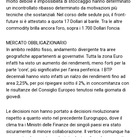
molto debole e impossibilità di stoccaggio hanno determinato
un incontrollato ribasso determinato da motivazioni più
tecniche che sostanziali. Nel corso delle sedute poi, il front-
future si è attestato a quota 17 Dollari al barile. Tra le altre
commodity brilla ancora l’oro, sopra i 1.700 Dollari l’oncia.
MERCATO OBBLIGAZIONARIO
In ambito reddito fisso, andamento divergente tra aree
geografiche appartenenti ai governativi. Tutta la zona Euro
infatti ha visto un aumento dei rendimenti, meno forti per la
parte ‘core’, più significativi per l’area periferica. I BTP
decennali hanno visto infatti un rialzo dei rendimenti fino ad
area 2,25%, per poi ripiegare sotto il 2%, in concomitanza con
le risultanze del Consiglio Europeo tenutosi nella giornata di
giovedì.
Le decisioni non hanno portato a decisioni rivoluzionarie
rispetto a quanto visto nel precedente Eurogruppo, dove il
clima tra i Ministri delle Finanze dei singoli paesi era stato
sicuramente di minore collaborazione. Il vertice comunque ha