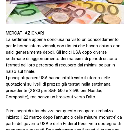
MERCATI AZIONARI
La settimana appena conclusa ha visto un consolidamento
per le borse internazionali, con i listini che hanno chiuso con
saldi generalmente deboli. Gli indici USA dopo diverse
settimane di aggiornamento dei massimi di periodi si sono
fermati nel loro percorso di recupero dai minimi, se pur in
rialzo sul finale.
I principali panieri USA hanno infatti visto il ritorno delle
quotazioni su livelli di prezzo già testati nella settimana
precedente (2.880 per S&P 500 e 8.690 per Nasdaq
Composite), ma senza un breakout verso l’alto.
Primi segni di stanchezza per questo recupero-rimbalzo
iniziato il 22 marzo dopo l’annuncio delle misure ‘monstre’ da
parte del governo USA e della Federal Reserve a sostegno di
economia e mercati. Da aggiungere che il trend di breve non