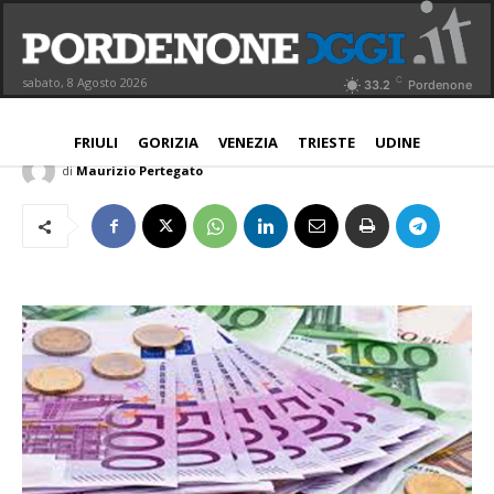
Mercati finanziari, crolla il petrolio,
borse in consolidamento
C
sabato, 8 Agosto 2026
33.2
Pordenone
NORD EST
27 Aprile 2020
Aggiornato:
27 Aprile 2020
FRIULI
GORIZIA
VENEZIA
TRIESTE
UDINE
di
Maurizio Pertegato