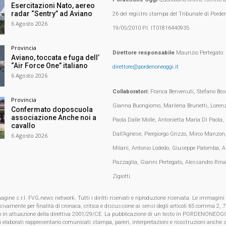
Esercitazioni Nato, aereo
radar “Sentry” ad Aviano
26 del registro stampa del Tribunale di Porden
6 Agosto 2026
19/05/2010 P.I. IT01816440935
Provincia
Direttore responsabile
Maurizio Pertegato
Aviano, toccata e fuga dell’
“Air Force One” italiano
direttore@pordenoneoggi.it
6 Agosto 2026
Collaboratori:
Franca Benvenuti, Stefano Bosc
Provincia
Gianna Buongiorno, Marilena Brunetti, Loren
Confermato doposcuola
associazione Anche noi a
Paola Dalle Molle, Antonietta Maria Di Paola,
cavallo
Dall’Agnese, Piergiorgo Grizzo, Mirco Manzon,
6 Agosto 2026
Milani, Antonio Lodedo, Giuseppe Palomba, A
Pazzaglia, Gianni Pertegato, Alessandro Rina
Zigiotti.
e s.r.l. FVG.news network. Tutti i diritti riservati e riproduzione riservata. Le immagini
clusivamente per finalità di cronaca, critica e discussione ai sensi degli articoli 65 comma 2
o in attuazione della direttiva 2001/29/CE. La pubblicazione di un testo in PORDENONEOGG
i elaborati rappresentano comunicati stampa, pareri, interpretazioni e ricostruzioni anche s