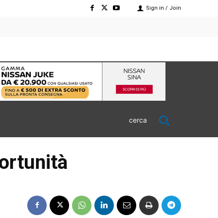
Sign in / Join
cerca
ortunità