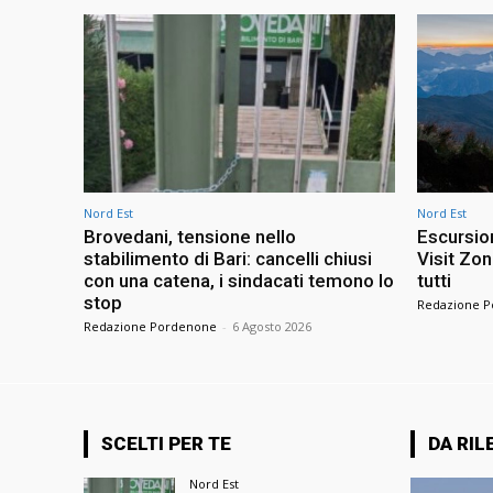
Nord Est
Nord Est
Brovedani, tensione nello
Escursion
stabilimento di Bari: cancelli chiusi
Visit Zo
con una catena, i sindacati temono lo
tutti
stop
Redazione 
Redazione Pordenone
-
6 Agosto 2026
SCELTI PER TE
DA RIL
Nord Est