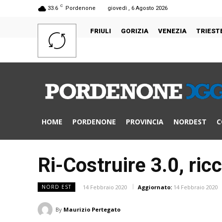
C
33.6
Pordenone
giovedì , 6 Agosto 2026
FRIULI
GORIZIA
VENEZIA
TRIEST
HOME
PORDENONE
PROVINCIA
NORDEST
C
Ri-Costruire 3.0, ri
14 Febbraio 2020
Aggiornato:
14 Febbraio 2020
NORD EST
By
Maurizio Pertegato