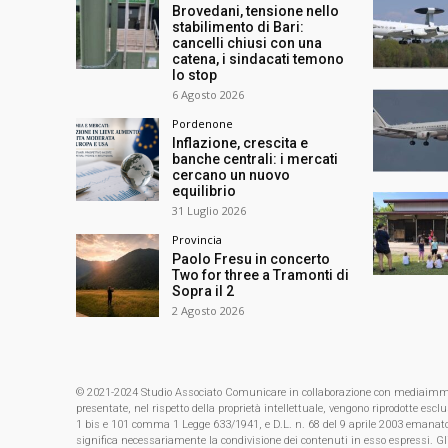
Brovedani, tensione nello
stabilimento di Bari:
cancelli chiusi con una
catena, i sindacati temono
lo stop
6 Agosto 2026
Pordenone
Inflazione, crescita e
banche centrali: i mercati
cercano un nuovo
equilibrio
31 Luglio 2026
Provincia
Paolo Fresu in concerto
Two for three a Tramonti di
Sopra il 2
2 Agosto 2026
© 2021-2024 Studio Associato Comunicare in collaborazione con mediaimmagin
presentate, nel rispetto della proprietà intellettuale, vengono riprodotte es
1 bis e 101 comma 1 Legge 633/1941, e D.L. n. 68 del 9 aprile 2003 emanat
significa necessariamente la condivisione dei contenuti in esso espressi. Gl