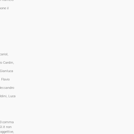
one il
ariol,
zo Cardin,
 Gianluca
 Flavio
lessandro
ldini, Luca
, 70 comma
I.it non
oggettive,