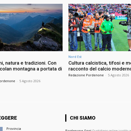
Nord Est
i, natura e tradizioni. Con
Cultura calcistica, tifosi e me
ncolan montagna a portata di
racconto del calcio modern
Redazione Pordenone
-
5 Agosto 2026
Pordenone
-
5 Agosto 2026
EGGERE
CHI SIAMO
Provincia
Pordenone Oggi
Quotidiano online iscritto 