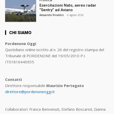
Provincia
Esercitazioni Nato, aereo radar
“Sentry” ad Aviano
Alessandro Rinaldini
-
6 Agosto 2026
CHI SIAMO
Pordenone Oggi
Quotidiano online iscritto al n. 26 del registro stampa del
Tribunale di PORDENONE del 19/05/2010 P.I.
IT01816440935
Contatti
Direttore responsabile
Maurizio Pertegato
direttore@pordenoneoggi.it
Collaboratori: Franca Benvenuti, Stefano Boscariol, Gianna