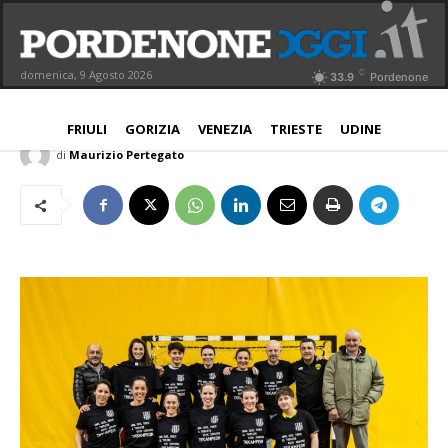
Amatori Pn, goleada in Friuli Cup per
Ramarre rosa
C
domenica, 9 Agosto 2026
33.9
Pordenone
PORDENONE
13 Aprile 2018
Aggiornato:
13 Aprile 2018
FRIULI
GORIZIA
VENEZIA
TRIESTE
UDINE
di
Maurizio Pertegato