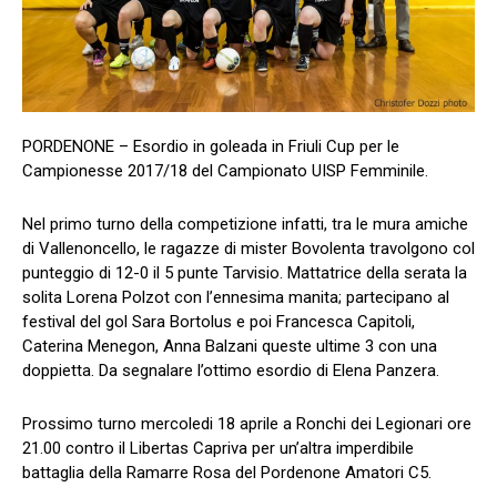
PORDENONE – Esordio in goleada in Friuli Cup per le
Campionesse 2017/18 del Campionato UISP Femminile.
Nel primo turno della competizione infatti, tra le mura amiche
di Vallenoncello, le ragazze di mister Bovolenta travolgono col
punteggio di 12-0 il 5 punte Tarvisio. Mattatrice della serata la
solita Lorena Polzot con l’ennesima manita; partecipano al
festival del gol Sara Bortolus e poi Francesca Capitoli,
Caterina Menegon, Anna Balzani queste ultime 3 con una
doppietta. Da segnalare l’ottimo esordio di Elena Panzera.
Prossimo turno mercoledi 18 aprile a Ronchi dei Legionari ore
21.00 contro il Libertas Capriva per un’altra imperdibile
battaglia della Ramarre Rosa del Pordenone Amatori C5.