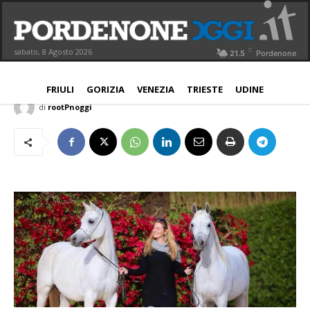
Arabian Horse Festival, grande
kermesse dal 26 al 28 giugno
C
sabato, 8 Agosto 2026
21.5
Pordenone
PORDENONE
15 Giugno 2015
Aggiornato:
15 Giugno 2015
FRIULI
GORIZIA
VENEZIA
TRIESTE
UDINE
di
rootPnoggi