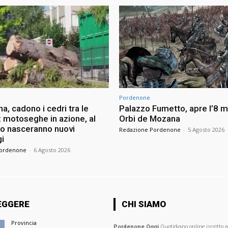
Pordenone
na, cadono i cedri tra le
Palazzo Fumetto, apre l’8 m
: motoseghe in azione, al
Orbi de Mozana
to nasceranno nuovi
Redazione Pordenone
-
5 Agosto 2026
i
Pordenone
-
6 Agosto 2026
EGGERE
CHI SIAMO
Provincia
Pordenone Oggi
Quotidiano online iscritto 