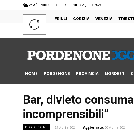
C
26.3
Pordenone
venerdì , 7 Agosto 2026
FRIULI
GORIZIA
VENEZIA
TRIEST
HOME
PORDENONE
PROVINCIA
NORDEST
C
Bar, divieto consumaz
incomprensibili”
29 Aprile 2021
Aggiornato:
30 Aprile 2021
PORDENONE