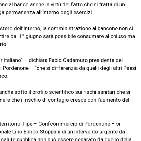
ne al banco anche in virtù del fatto che si tratta di un
a permanenza all’interno degli esercizi.
istero dell’Interno, la somministrazione al bancone non si
artire dal 1° giugno sarà possibile consumare al chiuso ma
rio.
ar italiano” – dichiara Fabio Cadamuro presidente del
Pordenone – “che si differenzia da quelli degli altri Paesi
nco.
che sotto il profilo scientifico sui rischi sanitari che si
nere che il rischio di contagio cresce con l’aumento del
 territorio, Fipe – Confcommercio di Pordenone – si
onale Lino Enrico Stoppani di un intervento urgente da
a salute pubblica non può essere separato da quello della