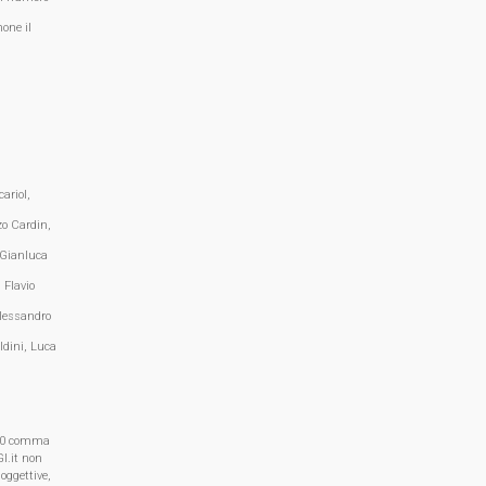
one il
ariol,
zo Cardin,
 Gianluca
 Flavio
lessandro
ldini, Luca
, 70 comma
I.it non
oggettive,