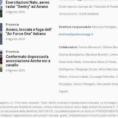
Esercitazioni Nato, aereo
radar “Sentry” ad Aviano
26 del registro stampa del Tribunale di Porden
6 Agosto 2026
19/05/2010 P.I. IT01816440935
Provincia
Direttore responsabile
Maurizio Pertegato
Aviano, toccata e fuga dell’
“Air Force One” italiano
direttore@pordenoneoggi.it
6 Agosto 2026
Collaboratori:
Franca Benvenuti, Stefano Bosc
Provincia
Gianna Buongiorno, Marilena Brunetti, Loren
Confermato doposcuola
associazione Anche noi a
Paola Dalle Molle, Antonietta Maria Di Paola,
cavallo
Dall’Agnese, Piergiorgo Grizzo, Mirco Manzon,
6 Agosto 2026
Milani, Antonio Lodedo, Giuseppe Palomba, A
Pazzaglia, Gianni Pertegato, Alessandro Rina
Zigiotti.
e s.r.l. FVG.news network. Tutti i diritti riservati e riproduzione riservata. Le immagini
clusivamente per finalità di cronaca, critica e discussione ai sensi degli articoli 65 comma 2
o in attuazione della direttiva 2001/29/CE. La pubblicazione di un testo in PORDENONEOGG
i elaborati rappresentano comunicati stampa, pareri, interpretazioni e ricostruzioni anche s