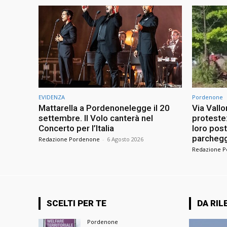
EVIDENZA
Pordenone
Mattarella a Pordenonelegge il 20
Via Vallo
settembre. Il Volo canterà nel
proteste
Concerto per l’Italia
loro pos
parchegg
Redazione Pordenone
-
6 Agosto 2026
Redazione 
SCELTI PER TE
DA RIL
Pordenone