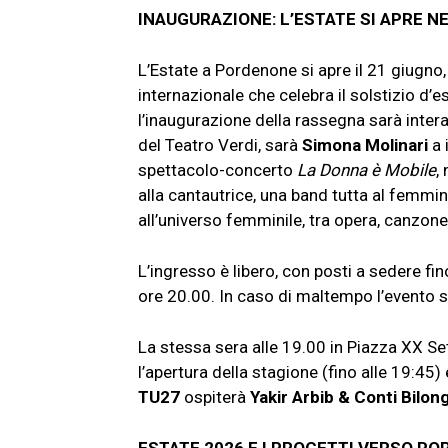
INAUGURAZIONE: L’ESTATE SI APRE N
L’Estate a Pordenone si apre
il 21 giugno
internazionale che celebra il solstizio d’
l’inaugurazione della rassegna sarà inte
del Teatro Verdi, sarà
Simona Molinari
a 
spettacolo-concerto
La Donna è Mobile
,
alla cantautrice, una band tutta al femm
all’universo femminile, tra opera, canzo
L’ingresso è libero, con posti a sedere f
ore 20.00. In caso di maltempo l’evento si 
La stessa sera
alle 19.00
in Piazza XX Se
l’apertura della stagione (fino
alle 19:45
)
TU27
ospiterà
Yakir Arbib & Conti Bilon