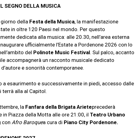
EL SEGNO DELLA MUSICA
, giorno della
Festa della Musica
, la manifestazione
estate in oltre 120 Paesi nel mondo. Per questo
ramente dedicata alla musica:
alle 20.30
, nell’area esterna
inaugurare ufficialmente l’Estate a Pordenone 2026 con lo
 nell’ambito del
Polinote Music Festival
. Sul palco, accanto
inile accompagnerà un racconto musicale dedicato
ne d’autore e sonorità contemporanee.
ino a esaurimento e successivamente in piedi, accesso dalle
terrà alla al Capitol.
ttembre, la
Fanfara della Brigata Ariete
precederà
 e in Piazza della Motta
alle ore 21:00
, il
Teatro Urbano
g
con
Afro Baroque
a cura di
Piano City Pordenone.