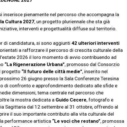
ORDENONE 2027
 si inserisce pienamente nel percorso che accompagna la
lla Cultura 2027
, un progetto pluriennale che sta già
ziative, interventi e progettualità diffuse sul territorio.
er di candidatura, si sono aggiunti
42 ulteriori interventi
rientati a rafforzare il percorso di crescita culturale della
ell’estate 2026 il loro momento di avvio contribuendo ad
gno
“La Rigenerazione Urbana”
, promosso dal Consorzio
el progetto
“Il futuro delle città medie”
, inserito nel
l prossimo
26 giugno
presso la Sala Conferenze Teresina
o di confronto e approfondimento dedicato alle sfide e
i medie dimensioni, tema centrale nel percorso che
ltre la mostra dedicata a
Guido Cecere
, fotografo e
ria Sagittaria
dal 12 settembre al 31 ottobre
, offrendo al
ire il suo importante contributo alla vita culturale del
 la performance artistica
“Le voci che restano”
, promossa