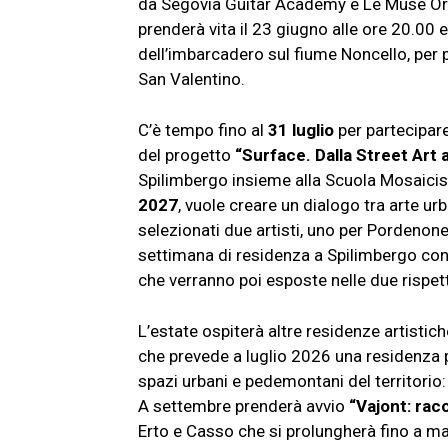
da Segovia Guitar Academy e Le Muse Orf
prenderà vita
il 23 giugno alle ore 20.00 e
dell’imbarcadero sul fiume Noncello, per p
San Valentino.
C’è tempo fino al
31 luglio
per partecipare
del progetto
“Surface. Dalla Street Art 
Spilimbergo insieme alla Scuola Mosaicisti 
2027
, vuole creare un dialogo tra arte 
selezionati due artisti, uno per Pordenon
settimana di residenza a Spilimbergo con l
che verranno poi esposte nelle due rispett
L’estate ospiterà altre residenze artistic
che prevede a luglio 2026 una residenza per
spazi urbani e pedemontani del territorio:
A settembre prenderà avvio
“Vajont: racc
Erto e Casso che si prolungherà fino a ma