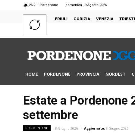
C
26.2
Pordenone
domenica , 9 Agosto 2026
FRIULI
GORIZIA
VENEZIA
TRIEST
HOME
PORDENONE
PROVINCIA
NORDEST
C
Estate a Pordenone 2
settembre
8 Giugno 2026
Aggiornato:
8 Giugno 2026
PORDENONE