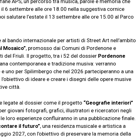
ane APS, un percorso tra musica, parole e memoria che
 il 6 settembre alle ore 18.00
nella suggestiva cornice
oi salutare l’estate
il 13 settembre alle ore 15.00
al Parco
 al bando internazionale per artisti di Street Art nell’ambito
al Mosaico”
, promosso dai Comuni di Pordenone e
del Friuli. Il progetto, tra i 52 del dossier
Pordenone
urbana contemporanea e tradizione musiva: verranno
e e uno per Spilimbergo che nel 2026 parteciperanno a una
’obiettivo di ideare e creare i disegni delle opere musive
ive città.
he legate al dossier come il progetto
“Geografie interiori”
 giovani fotografi, grafici, illustratori e ricercatori negli
 le loro esperienze confluiranno in una pubblicazione finale.
ontare il futuro”
, una residenza musicale e artistica a
ggio 2027, con l’obiettivo di preservare la memoria della