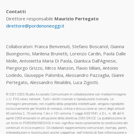
Contatti
Direttore responsabile
Maurizio Pertegato
direttore@pordenoneoggi.it
Collaboratori: Franca Benvenuti, Stefano Boscariol, Gianna
Buongiorno, Marilena Brunetti, Lorenzo Cardin, Paola Dalle
Molle, Antonietta Maria Di Paola, Gianluca Dall’Agnese,
Piergiorgo Grizzo, Mirco Manzon, Flavio Milani, Antonio
Lodedo, Giuseppe Palomba, Alessandro Pazzaglia, Gianni
Pertegato, Alessandro Rinaldini, Luca Zigiotti.
© 2021-2025 Studio Associato Comunicare in collaborazione con mediaimmagine
s.r.l. FVG.news network. Tutti i diritti riservati e riproduzione riservata. Le
immagini presentate, nel rispetto della proprietà intellettuale, vengono riprodotte
esclusivamente per finalità di cronaca, critica e discussione ai sensi degli articoli
65 comma 2, 70 comma 1 bis e 101 comma 1 Legge 633/1941, e D.L. n. 68 del 9
aprile 2003 emanato in attuazione della direttiva 2001/29/CE. La pubblicazione di
un testo in PORDENONEOGGI.it non significa necessariamente la condivisione dei
contenuti in esso espressi. Gli elaborati rappresentano comunicati stampa, pareri,
interpretazioni e ricostruzioni anche soggettive, nell'intento di fare informazione e