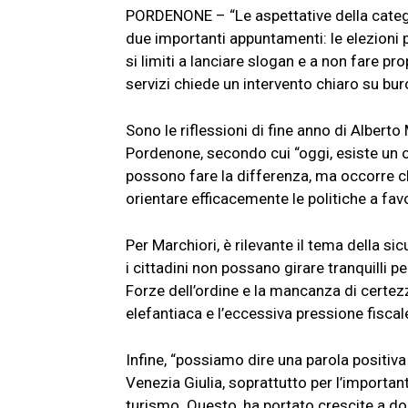
PORDENONE – “Le aspettative della catego
due importanti appuntamenti: le elezioni p
si limiti a lanciare slogan e a non fare p
servizi chiede un intervento chiaro su bur
Sono le riflessioni di fine anno di Albe
Pordenone, secondo cui “oggi, esiste un 
possono fare la differenza, ma occorre ch
orientare efficacemente le politiche a fav
Per Marchiori, è rilevante il tema della s
i cittadini non possano girare tranquilli p
Forze dell’ordine e la mancanza di certez
elefantiaca e l’eccessiva pressione fiscale
Infine, “possiamo dire una parola positiva
Venezia Giulia, soprattutto per l’importa
turismo. Questo, ha portato crescite a dop