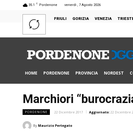
C
35.1
Pordenone
venerdì , 7 Agosto 2026
FRIULI
GORIZIA
VENEZIA
TRIEST
HOME
PORDENONE
PROVINCIA
NORDEST
C
Marchiori “burocrazia
22 Dicembre 2017
Aggiornato:
22 Dicembre 
PORDENONE
By
Maurizio Pertegato