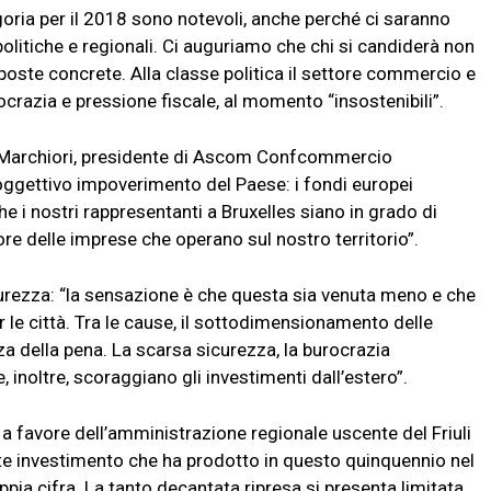
ria per il 2018 sono notevoli, anche perché ci saranno
olitiche e regionali. Ci auguriamo che chi si candiderà non
roposte concrete. Alla classe politica il settore commercio e
ocrazia e pressione fiscale, al momento “insostenibili”.
rto Marchiori, presidente di Ascom Confcommercio
oggettivo impoverimento del Paese: i fondi europei
e i nostri rappresentanti a Bruxelles siano in grado di
ore delle imprese che operano sul nostro territorio”.
icurezza: “la sensazione è che questa sia venuta meno e che
er le città. Tra le cause, il sottodimensionamento delle
za della pena. La scarsa sicurezza, la burocrazia
, inoltre, scoraggiano gli investimenti dall’estero”.
 a favore dell’amministrazione regionale uscente del Friuli
nte investimento che ha prodotto in questo quinquennio nel
pia cifra. La tanto decantata ripresa si presenta limitata