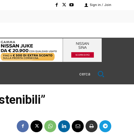
Sign in / Join
cerca
tenibili”