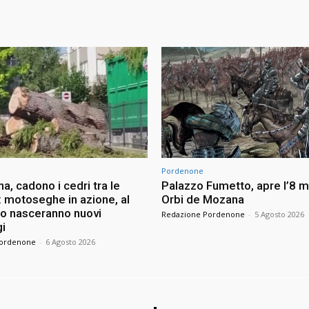
Pordenone
na, cadono i cedri tra le
Palazzo Fumetto, apre l’8 m
: motoseghe in azione, al
Orbi de Mozana
to nasceranno nuovi
Redazione Pordenone
-
5 Agosto 2026
i
Pordenone
-
6 Agosto 2026