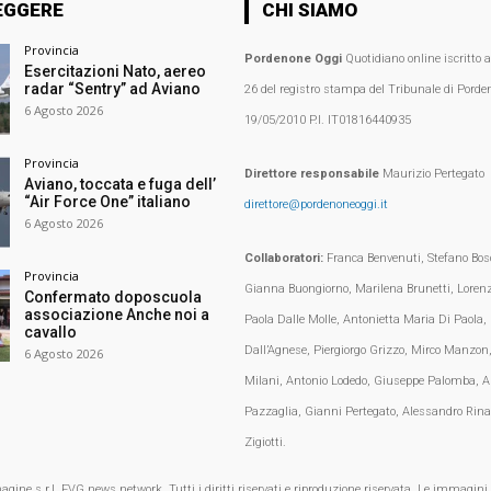
EGGERE
CHI SIAMO
Provincia
Pordenone Oggi
Quotidiano online iscritto 
Esercitazioni Nato, aereo
radar “Sentry” ad Aviano
26 del registro stampa del Tribunale di Porden
6 Agosto 2026
19/05/2010 P.I. IT01816440935
Provincia
Direttore responsabile
Maurizio Pertegato
Aviano, toccata e fuga dell’
“Air Force One” italiano
direttore@pordenoneoggi.it
6 Agosto 2026
Collaboratori:
Franca Benvenuti, Stefano Bosc
Provincia
Gianna Buongiorno, Marilena Brunetti, Loren
Confermato doposcuola
associazione Anche noi a
Paola Dalle Molle, Antonietta Maria Di Paola,
cavallo
Dall’Agnese, Piergiorgo Grizzo, Mirco Manzon,
6 Agosto 2026
Milani, Antonio Lodedo, Giuseppe Palomba, A
Pazzaglia, Gianni Pertegato, Alessandro Rina
Zigiotti.
e s.r.l. FVG.news network. Tutti i diritti riservati e riproduzione riservata. Le immagini