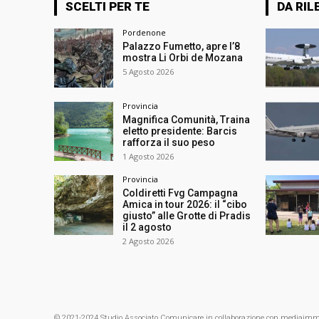
SCELTI PER TE
DA RIL
Pordenone
Palazzo Fumetto, apre l’8
mostra Li Orbi de Mozana
5 Agosto 2026
Provincia
Magnifica Comunità, Traina
eletto presidente: Barcis
rafforza il suo peso
1 Agosto 2026
Provincia
Coldiretti Fvg Campagna
Amica in tour 2026: il “cibo
giusto” alle Grotte di Pradis
il 2 agosto
2 Agosto 2026
© 2021-2024 Studio Associato Comunicare in collaborazione con mediaimmagin