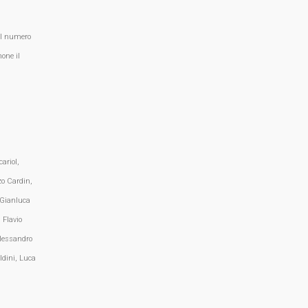
al numero
one il
ariol,
zo Cardin,
 Gianluca
 Flavio
lessandro
ldini, Luca