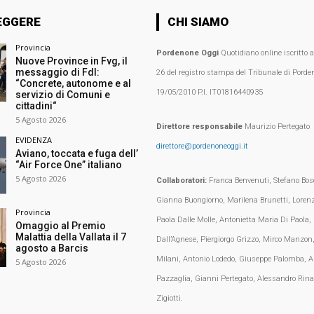
EGGERE
CHI SIAMO
Provincia
Pordenone Oggi
Quotidiano online iscritto 
Nuove Province in Fvg, il
messaggio di FdI:
26 del registro stampa del Tribunale di Porden
“Concrete, autonome e al
19/05/2010 P.I. IT01816440935
servizio di Comuni e
cittadini“
5 Agosto 2026
Direttore responsabile
Maurizio Pertegato
EVIDENZA
direttore@pordenoneoggi.it
Aviano, toccata e fuga dell’
“Air Force One” italiano
5 Agosto 2026
Collaboratori:
Franca Benvenuti, Stefano Bosc
Gianna Buongiorno, Marilena Brunetti, Loren
Provincia
Paola Dalle Molle, Antonietta Maria Di Paola,
Omaggio al Premio
Malattia della Vallata il 7
Dall’Agnese, Piergiorgo Grizzo, Mirco Manzon,
agosto a Barcis
Milani, Antonio Lodedo, Giuseppe Palomba, A
5 Agosto 2026
Pazzaglia, Gianni Pertegato, Alessandro Rina
Zigiotti.