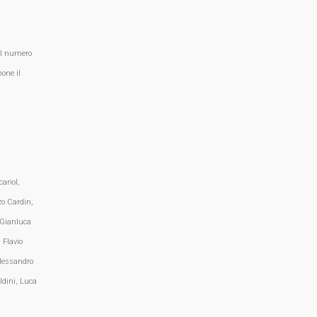
al numero
one il
ariol,
zo Cardin,
 Gianluca
 Flavio
lessandro
ldini, Luca