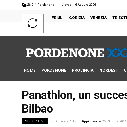
C
26.2
Pordenone
giovedì , 6 Agosto 2026
FRIULI
GORIZIA
VENEZIA
TRIEST
HOME
PORDENONE
PROVINCIA
NORDEST
C
Panathlon, un succes
Bilbao
25 Ottobre 2016
Aggiornato:
25 Ottobre 2016
PORDENONE