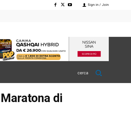
Sign in / Join
cerca
 Maratona di