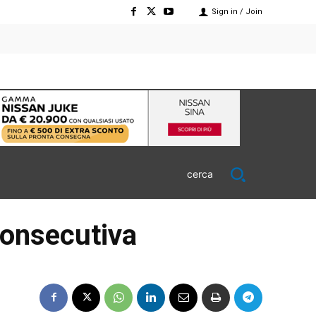
Sign in / Join
cerca
 consecutiva