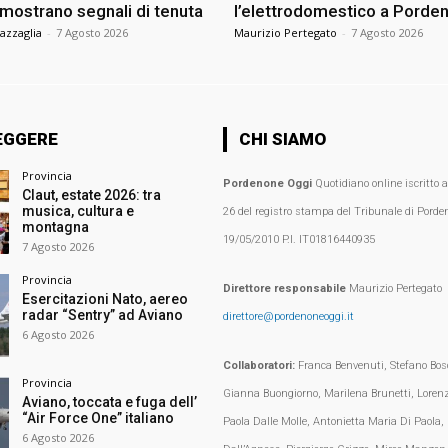
 mostrano segnali di tenuta
l’elettrodomestico a Porde
azzaglia
-
7 Agosto 2026
Maurizio Pertegato
-
7 Agosto 2026
EGGERE
CHI SIAMO
Provincia
Pordenone Oggi
Quotidiano online iscritto 
Claut, estate 2026: tra
musica, cultura e
26 del registro stampa del Tribunale di Porden
montagna
19/05/2010 P.I. IT01816440935
7 Agosto 2026
Provincia
Direttore responsabile
Maurizio Pertegato
Esercitazioni Nato, aereo
radar “Sentry” ad Aviano
direttore@pordenoneoggi.it
6 Agosto 2026
Collaboratori:
Franca Benvenuti, Stefano Bosc
Provincia
Gianna Buongiorno, Marilena Brunetti, Loren
Aviano, toccata e fuga dell’
“Air Force One” italiano
Paola Dalle Molle, Antonietta Maria Di Paola,
6 Agosto 2026