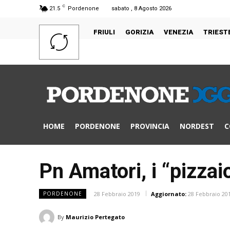
C
21.5
Pordenone
sabato , 8 Agosto 2026
FRIULI
GORIZIA
VENEZIA
TRIEST
HOME
PORDENONE
PROVINCIA
NORDEST
C
Pn Amatori, i “pizzaio
28 Febbraio 2019
Aggiornato:
28 Febbraio 20
PORDENONE
By
Maurizio Pertegato