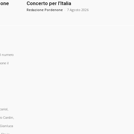
none
Concerto per l’Italia
Redazione Pordenone
-
7 Agosto 2026
al numero
one il
ariol,
zo Cardin,
 Gianluca