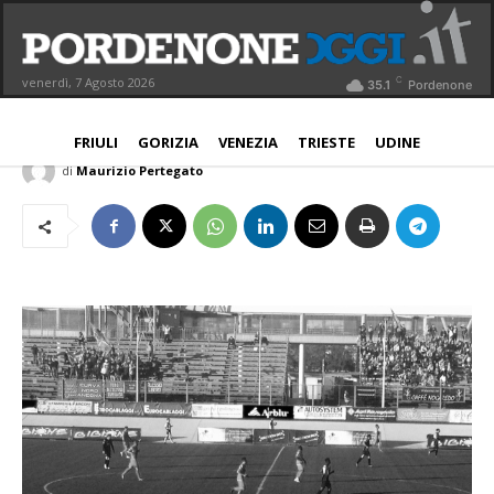
Pordenone, continua il momento no.
Solo uno 0-0 con l’Ancona
C
venerdì, 7 Agosto 2026
35.1
Pordenone
PORDENONE
29 Ottobre 2016
Aggiornato:
30 Ottobre 2016
FRIULI
GORIZIA
VENEZIA
TRIESTE
UDINE
di
Maurizio Pertegato