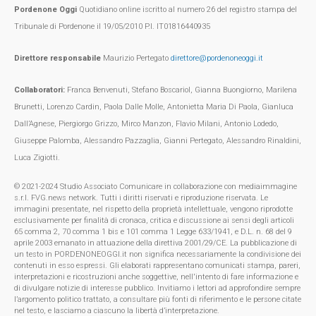
Pordenone Oggi
Quotidiano online iscritto al numero 26 del registro stampa del
Tribunale di Pordenone il 19/05/2010 P.I. IT01816440935
Direttore responsabile
Maurizio Pertegato
direttore@pordenoneoggi.it
Collaboratori:
Franca Benvenuti, Stefano Boscariol, Gianna Buongiorno, Marilena
Brunetti, Lorenzo Cardin, Paola Dalle Molle, Antonietta Maria Di Paola, Gianluca
Dall’Agnese, Piergiorgo Grizzo, Mirco Manzon, Flavio Milani, Antonio Lodedo,
Giuseppe Palomba, Alessandro Pazzaglia, Gianni Pertegato, Alessandro Rinaldini,
Luca Zigiotti.
© 2021-2024 Studio Associato Comunicare in collaborazione con mediaimmagine
s.r.l. FVG.news network. Tutti i diritti riservati e riproduzione riservata. Le
immagini presentate, nel rispetto della proprietà intellettuale, vengono riprodotte
esclusivamente per finalità di cronaca, critica e discussione ai sensi degli articoli
65 comma 2, 70 comma 1 bis e 101 comma 1 Legge 633/1941, e D.L. n. 68 del 9
aprile 2003 emanato in attuazione della direttiva 2001/29/CE. La pubblicazione di
un testo in PORDENONEOGGI.it non significa necessariamente la condivisione dei
contenuti in esso espressi. Gli elaborati rappresentano comunicati stampa, pareri,
interpretazioni e ricostruzioni anche soggettive, nell'intento di fare informazione e
di divulgare notizie di interesse pubblico. Invitiamo i lettori ad approfondire sempre
l’argomento politico trattato, a consultare più fonti di riferimento e le persone citate
nel testo, e lasciamo a ciascuno la libertà d’interpretazione.