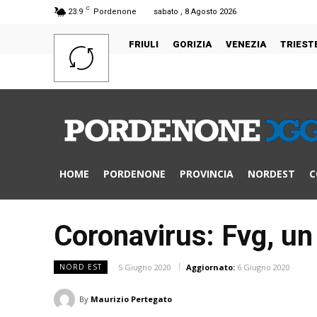
C
23.9
Pordenone
sabato , 8 Agosto 2026
FRIULI
GORIZIA
VENEZIA
TRIEST
HOME
PORDENONE
PROVINCIA
NORDEST
C
Coronavirus: Fvg, un
5 Giugno 2020
Aggiornato:
6 Giugno 2020
NORD EST
By
Maurizio Pertegato