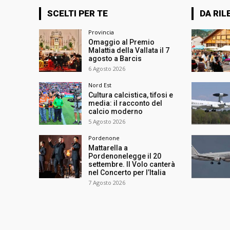
SCELTI PER TE
DA RIL
Provincia
Omaggio al Premio
Malattia della Vallata il 7
agosto a Barcis
6 Agosto 2026
Nord Est
Cultura calcistica, tifosi e
media: il racconto del
calcio moderno
5 Agosto 2026
Pordenone
Mattarella a
Pordenonelegge il 20
settembre. Il Volo canterà
nel Concerto per l’Italia
7 Agosto 2026