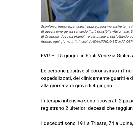
Sconforto, impotenza, stanchezza e paura ma anche tanta forza
di questa emergenza salvando il più possibile vite umane. Son
di Cremona, dove da oramai tre settimane si sta lottando con
riposo, ogni giorno in "trincea". ANSA/UFFICIO STAMPA
FVG – Il 5 giugno in Friuli Venezia Giulia 
Le persone positive al coronavirus in Friu
ospedalizzati, dei clinicamente guariti e 
alla giornata di giovedì 4 giugno.
In terapia intensiva sono ricoverati 2 pazien
registrano 2 ulteriori decessi che raggiu
I deceduti sono 191 a Trieste, 74 a Udine