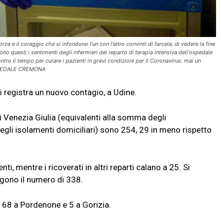
 e il coraggio che si infondono l'un con l'altro convinti di farcela, di vedere la fine
o questi i sentimenti degli infermieri del reparto di terapia intensiva dell'ospedale
tro il tempo per curare i pazienti in gravi condizioni per il Coronavirus: mai un
 OSPEDALE CREMONA
si registra un nuovo contagio, a Udine.
li Venezia Giulia (equivalenti alla somma degli
degli isolamenti domiciliari) sono 254, 29 in meno rispetto
ti, mentre i ricoverati in altri reparti calano a 25. Si
ngono il numero di 338.
, 68 a Pordenone e 5 a Gorizia.