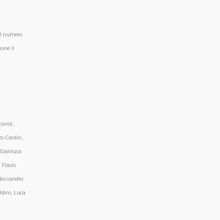
al numero
one il
ariol,
zo Cardin,
 Gianluca
 Flavio
lessandro
ldini, Luca