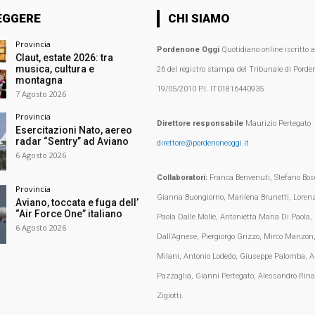
EGGERE
CHI SIAMO
Provincia
Pordenone Oggi
Quotidiano online iscritto 
Claut, estate 2026: tra
musica, cultura e
26 del registro stampa del Tribunale di Porden
montagna
19/05/2010 P.I. IT01816440935
7 Agosto 2026
Provincia
Direttore responsabile
Maurizio Pertegato
Esercitazioni Nato, aereo
radar “Sentry” ad Aviano
direttore@pordenoneoggi.it
6 Agosto 2026
Collaboratori:
Franca Benvenuti, Stefano Bosc
Provincia
Gianna Buongiorno, Marilena Brunetti, Loren
Aviano, toccata e fuga dell’
“Air Force One” italiano
Paola Dalle Molle, Antonietta Maria Di Paola,
6 Agosto 2026
Dall’Agnese, Piergiorgo Grizzo, Mirco Manzon,
Milani, Antonio Lodedo, Giuseppe Palomba, A
Pazzaglia, Gianni Pertegato, Alessandro Rina
Zigiotti.