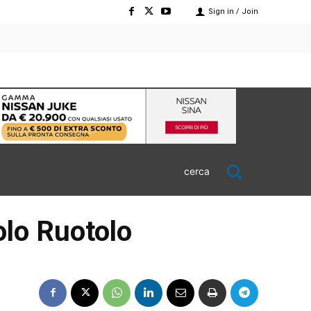
Sign in / Join
cerca
olo Ruotolo