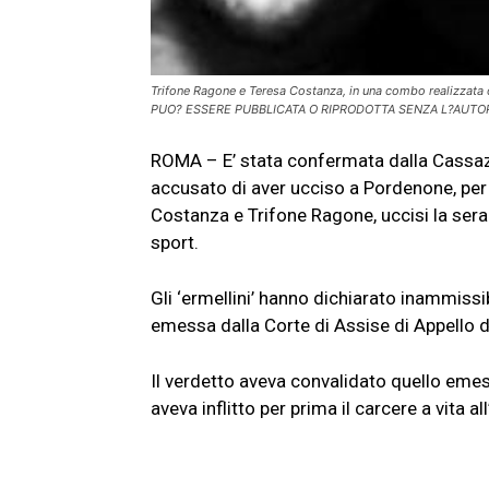
Trifone Ragone e Teresa Costanza, in una combo realizzat
PUO? ESSERE PUBBLICATA O RIPRODOTTA SENZA L?AUTORI
ROMA – E’ stata confermata dalla Cassazi
accusato di aver ucciso a Pordenone, per m
Costanza e Trifone Ragone, uccisi la ser
sport.
Gli ‘ermellini’ hanno dichiarato inammissib
emessa dalla Corte di Assise di Appello d
Il verdetto aveva convalidato quello eme
aveva inflitto per prima il carcere a vita al