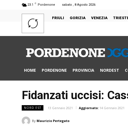
C
23.1
Pordenone
sabato , 8 Agosto 2026
FRIULI
GORIZIA
VENEZIA
TRIEST
HOME
PORDENONE
PROVINCIA
NORDEST
C
Fidanzati uccisi: Ca
13 Gennaio 2021
Aggiornato:
14 Gennaio 2021
NORD EST
By
Maurizio Pertegato