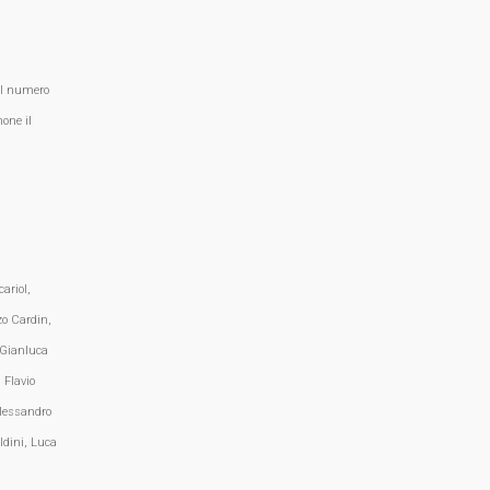
al numero
one il
ariol,
zo Cardin,
 Gianluca
 Flavio
lessandro
ldini, Luca