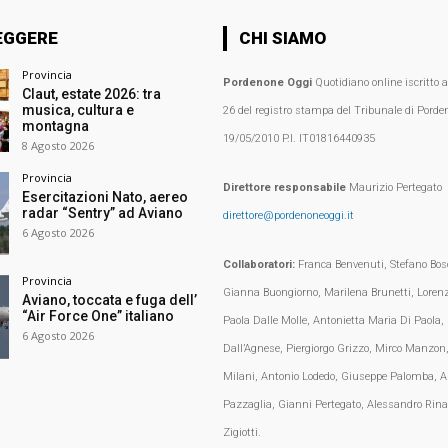
EGGERE
CHI SIAMO
Provincia
Pordenone Oggi
Quotidiano online iscritto 
Claut, estate 2026: tra
musica, cultura e
26 del registro stampa del Tribunale di Porden
montagna
19/05/2010 P.I. IT01816440935
8 Agosto 2026
Provincia
Direttore responsabile
Maurizio Pertegato
Esercitazioni Nato, aereo
radar “Sentry” ad Aviano
direttore@pordenoneoggi.it
6 Agosto 2026
Collaboratori:
Franca Benvenuti, Stefano Bosc
Provincia
Gianna Buongiorno, Marilena Brunetti, Loren
Aviano, toccata e fuga dell’
“Air Force One” italiano
Paola Dalle Molle, Antonietta Maria Di Paola,
6 Agosto 2026
Dall’Agnese, Piergiorgo Grizzo, Mirco Manzon,
Milani, Antonio Lodedo, Giuseppe Palomba, A
Pazzaglia, Gianni Pertegato, Alessandro Rina
Zigiotti.