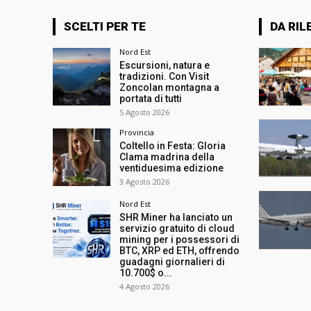
SCELTI PER TE
DA RIL
Nord Est
Escursioni, natura e
tradizioni. Con Visit
Zoncolan montagna a
portata di tutti
5 Agosto 2026
Provincia
Coltello in Festa: Gloria
Clama madrina della
ventiduesima edizione
3 Agosto 2026
Nord Est
SHR Miner ha lanciato un
servizio gratuito di cloud
mining per i possessori di
BTC, XRP ed ETH, offrendo
guadagni giornalieri di
10.700$ o...
4 Agosto 2026