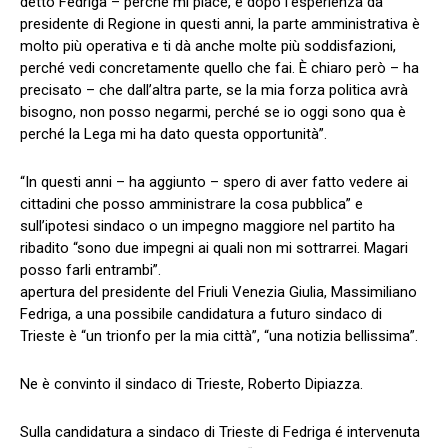
detto Fedriga – perché mi piace, e dopo l’esperienza da
presidente di Regione in questi anni, la parte amministrativa è
molto più operativa e ti dà anche molte più soddisfazioni,
perché vedi concretamente quello che fai. È chiaro però – ha
precisato – che dall’altra parte, se la mia forza politica avrà
bisogno, non posso negarmi, perché se io oggi sono qua è
perché la Lega mi ha dato questa opportunità”.
“In questi anni – ha aggiunto – spero di aver fatto vedere ai
cittadini che posso amministrare la cosa pubblica” e
sull’ipotesi sindaco o un impegno maggiore nel partito ha
ribadito “sono due impegni ai quali non mi sottrarrei. Magari
posso farli entrambi”.
apertura del presidente del Friuli Venezia Giulia, Massimiliano
Fedriga, a una possibile candidatura a futuro sindaco di
Trieste è “un trionfo per la mia città”, “una notizia bellissima”.
Ne è convinto il sindaco di Trieste, Roberto Dipiazza.
Sulla candidatura a sindaco di Trieste di Fedriga é intervenuta