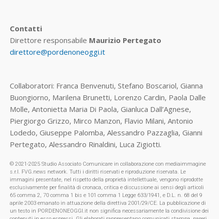
Contatti
Direttore responsabile
Maurizio Pertegato
direttore@pordenoneoggi.it
Collaboratori: Franca Benvenuti, Stefano Boscariol, Gianna
Buongiorno, Marilena Brunetti, Lorenzo Cardin, Paola Dalle
Molle, Antonietta Maria Di Paola, Gianluca Dall’Agnese,
Piergiorgo Grizzo, Mirco Manzon, Flavio Milani, Antonio
Lodedo, Giuseppe Palomba, Alessandro Pazzaglia, Gianni
Pertegato, Alessandro Rinaldini, Luca Zigiotti.
© 2021-2025 Studio Associato Comunicare in collaborazione con mediaimmagine
s.r.l. FVG.news network. Tutti i diritti riservati e riproduzione riservata. Le
immagini presentate, nel rispetto della proprietà intellettuale, vengono riprodotte
esclusivamente per finalità di cronaca, critica e discussione ai sensi degli articoli
65 comma 2, 70 comma 1 bis e 101 comma 1 Legge 633/1941, e D.L. n. 68 del 9
aprile 2003 emanato in attuazione della direttiva 2001/29/CE. La pubblicazione di
un testo in PORDENONEOGGI.it non significa necessariamente la condivisione dei
contenuti in esso espressi. Gli elaborati rappresentano comunicati stampa, pareri,