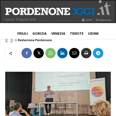
La Civica: “Pordenone e il territorio,
serve un nuovo patto”
C
lunedì, 10 Agosto 2026
27.8
Pordenone
PORDENONE
8 Giugno 2025
Aggiornato:
8 Giugno 2025
FRIULI
GORIZIA
VENEZIA
TRIESTE
UDINE
di
Redazione Pordenone