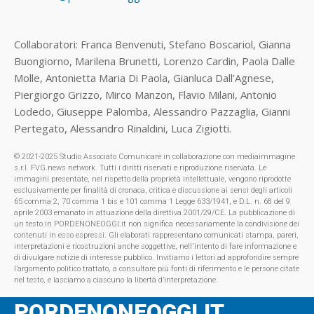
Collaboratori: Franca Benvenuti, Stefano Boscariol, Gianna
Buongiorno, Marilena Brunetti, Lorenzo Cardin, Paola Dalle
Molle, Antonietta Maria Di Paola, Gianluca Dall’Agnese,
Piergiorgo Grizzo, Mirco Manzon, Flavio Milani, Antonio
Lodedo, Giuseppe Palomba, Alessandro Pazzaglia, Gianni
Pertegato, Alessandro Rinaldini, Luca Zigiotti.
© 2021-2025 Studio Associato Comunicare in collaborazione con mediaimmagine
s.r.l. FVG.news network. Tutti i diritti riservati e riproduzione riservata. Le
immagini presentate, nel rispetto della proprietà intellettuale, vengono riprodotte
esclusivamente per finalità di cronaca, critica e discussione ai sensi degli articoli
65 comma 2, 70 comma 1 bis e 101 comma 1 Legge 633/1941, e D.L. n. 68 del 9
aprile 2003 emanato in attuazione della direttiva 2001/29/CE. La pubblicazione di
un testo in PORDENONEOGGI.it non significa necessariamente la condivisione dei
contenuti in esso espressi. Gli elaborati rappresentano comunicati stampa, pareri,
interpretazioni e ricostruzioni anche soggettive, nell'intento di fare informazione e
di divulgare notizie di interesse pubblico. Invitiamo i lettori ad approfondire sempre
l’argomento politico trattato, a consultare più fonti di riferimento e le persone citate
nel testo, e lasciamo a ciascuno la libertà d’interpretazione.
PORDENONEOGGI.IT