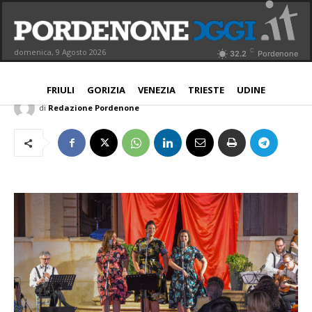
Quartieri in musica, gran finale il 4
gennaio a Borgomeduna
C
domenica, 9 Agosto 2026
32.2
Pordenone
PORDENONE
4 Gennaio 2026
Aggiornato:
4 Gennaio 2026
FRIULI
GORIZIA
VENEZIA
TRIESTE
UDINE
di
Redazione Pordenone