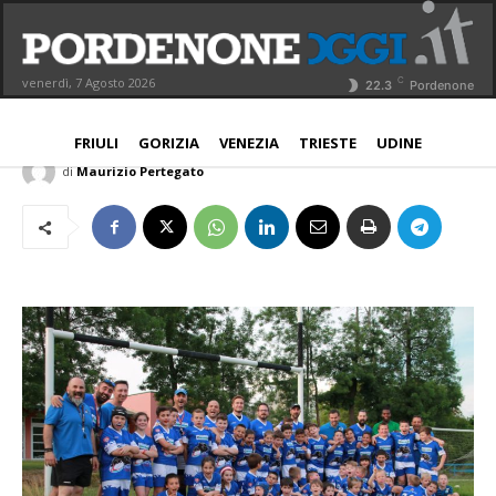
Minirugby, a San Vito secondo
raggruppamento Fir stagionale
C
venerdì, 7 Agosto 2026
22.3
Pordenone
NORD EST
PROVINCIA
17 Maggio 2018
Aggiornato:
17 Maggio 2018
FRIULI
GORIZIA
VENEZIA
TRIESTE
UDINE
di
Maurizio Pertegato