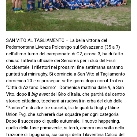
SAN VITO AL TAGLIAMENTO – La bella vittoria del
Pedemontana Livenza Polcenigo sul Selvazzano (35 a 7)
nell’ultimo turno del campionato di C2, girone 3, ha di fatto
chiuso l’attività ufficiale dei Seniores per i club del Friuli
Occidentale. I riflettori nei prossimi fine settimana saranno
puntati sul minirugby. Si comincia a San Vito al Tagliamento
domenica 20 e si prosegue sette giorni dopo con il Trofeo
“Città di Azzano Decimo” . Domenica mattina dalle 9, a San
Vito, dopo il
big event
del Giro d’Italia, che partirà dal centro
storico cittadino, toccherà ai rugbysti in erba del club delle
“Pantere” e di altre tre società, tra le quali la Rugby Udine
Union Fvg, che schiererà due squadre per ogni categoria.
Dopo il successo di quello autunnale, il nuovo happening,
quello della fase primaverile, si terrà, ancora una volta nella
frazione di Ligugnana, sui campi della Tilaventina Calcio del