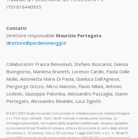
IT01816440935
Contatti
Direttore responsabile
Maurizio Pertegato
direttore@pordenoneoggi.it
Collaboratori: Franca Benvenuti, Stefano Boscariol, Gianna
Buongiorno, Marilena Brunetti, Lorenzo Cardin, Paola Dalle
Molle, Antonietta Maria Di Paola, Gianluca Dall’Agnese,
Piergiorgo Grizzo, Mirco Manzon, Flavio Milani, Antonio
Lodedo, Giuseppe Palomba, Alessandro Pazzaglia, Gianni
Pertegato, Alessandro Rinaldini, Luca Zigiotti.
© 2021-2025 Studio Associato Comunicare in collaborazione con mediaimmagine
s.r.l. FVG.news network. Tutti i diritti riservati e riproduzione riservata. Le
immagini presentate, nel rispetto della proprietà intellettuale, vengono riprodotte
esclusivamente per finalità di cronaca, critica e discussione ai sensi degli articoli
65 comma 2, 70 comma 1 bis e 101 comma 1 Legge 633/1941, e D.L. n. 68 del 9