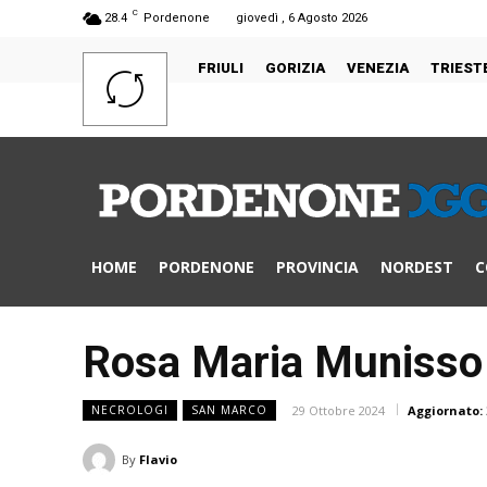
C
28.4
Pordenone
giovedì , 6 Agosto 2026
FRIULI
GORIZIA
VENEZIA
TRIEST
HOME
PORDENONE
PROVINCIA
NORDEST
C
Rosa Maria Munisso 
29 Ottobre 2024
Aggiornato:
NECROLOGI
SAN MARCO
By
Flavio