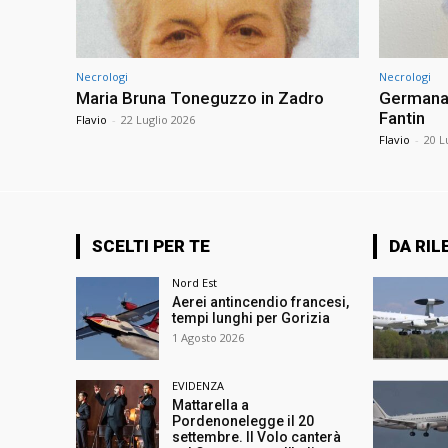
Necrologi
Necrologi
Maria Bruna Toneguzzo in Zadro
Germana 
Fantin
Flavio
-
22 Luglio 2026
Flavio
-
20 L
SCELTI PER TE
DA RIL
Nord Est
Aerei antincendio francesi,
tempi lunghi per Gorizia
1 Agosto 2026
EVIDENZA
Mattarella a
Pordenonelegge il 20
settembre. Il Volo canterà