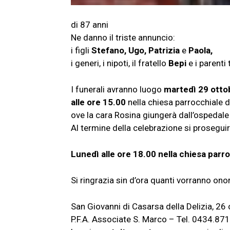
di 87 anni
Ne danno il triste annuncio:
i figli
Stefano, Ugo, Patrizia
e
Paola,
i generi, i nipoti, il fratello
Bepi
e i parenti t
I funerali avranno luogo
martedì 29 otto
alle ore 15.00
nella chiesa parrocchiale 
ove la cara Rosina giungerà dall’ospedale 
Al termine della celebrazione si prosegui
Lunedì alle ore 18.00 nella chiesa parroc
Si ringrazia sin d’ora quanti vorranno on
San Giovanni di Casarsa della Delizia, 26
P.F.A. Associate S. Marco – Tel. 0434.87