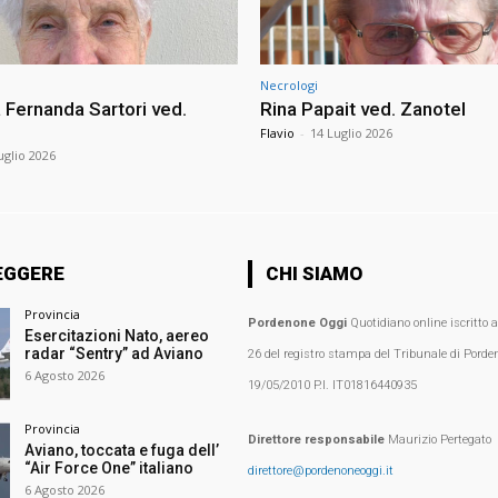
Necrologi
Fernanda Sartori ved.
Rina Papait ved. Zanotel
Flavio
-
14 Luglio 2026
uglio 2026
EGGERE
CHI SIAMO
Provincia
Pordenone Oggi
Quotidiano online iscritto 
Esercitazioni Nato, aereo
radar “Sentry” ad Aviano
26 del registro stampa del Tribunale di Porden
6 Agosto 2026
19/05/2010 P.I. IT01816440935
Provincia
Direttore responsabile
Maurizio Pertegato
Aviano, toccata e fuga dell’
“Air Force One” italiano
direttore@pordenoneoggi.it
6 Agosto 2026