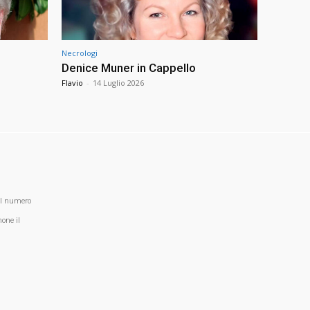
Necrologi
Denice Muner in Cappello
Flavio
-
14 Luglio 2026
al numero
one il