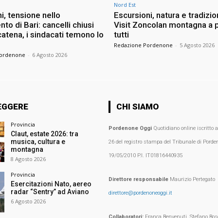
Nord Est
i, tensione nello
Escursioni, natura e tradizio
nto di Bari: cancelli chiusi
Visit Zoncolan montagna a p
atena, i sindacati temono lo
tutti
Redazione Pordenone
-
5 Agosto 2026
Pordenone
-
6 Agosto 2026
EGGERE
CHI SIAMO
Provincia
Pordenone Oggi
Quotidiano online iscritto 
Claut, estate 2026: tra
musica, cultura e
26 del registro stampa del Tribunale di Porden
montagna
19/05/2010 P.I. IT01816440935
8 Agosto 2026
Provincia
Direttore responsabile
Maurizio Pertegato
Esercitazioni Nato, aereo
radar “Sentry” ad Aviano
direttore@pordenoneoggi.it
6 Agosto 2026
Collaboratori:
Franca Benvenuti, Stefano Bosc