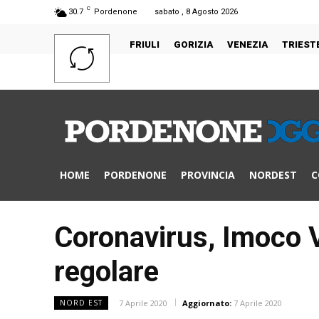
C
30.7
Pordenone
sabato , 8 Agosto 2026
FRIULI
GORIZIA
VENEZIA
TRIEST
HOME
PORDENONE
PROVINCIA
NORDEST
C
Coronavirus, Imoco V
regolare
7 Aprile 2020
Aggiornato:
7 Aprile 2020
NORD EST