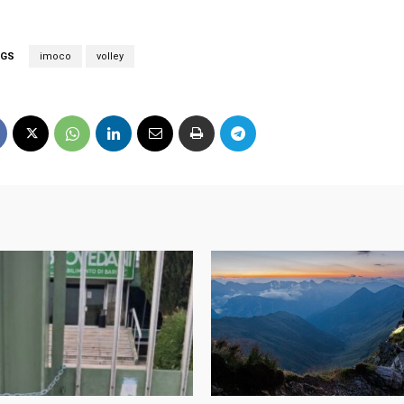
AGS
imoco
volley