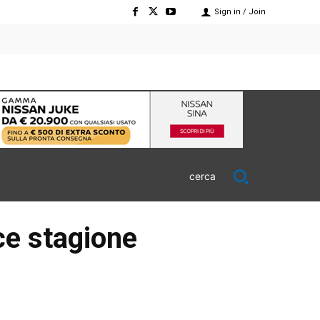
Sign in / Join
cerca
ce stagione