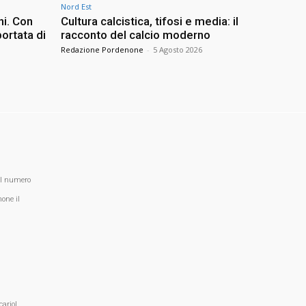
Nord Est
ni. Con
Cultura calcistica, tifosi e media: il
ortata di
racconto del calcio moderno
Redazione Pordenone
-
5 Agosto 2026
al numero
one il
ariol,