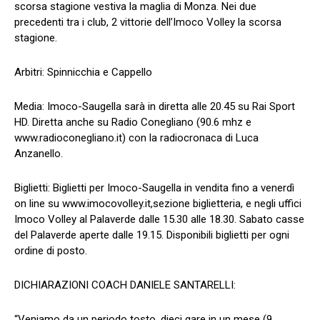
scorsa stagione vestiva la maglia di Monza. Nei due
precedenti tra i club, 2 vittorie dell’Imoco Volley la scorsa
stagione.
Arbitri: Spinnicchia e Cappello
Media: Imoco-Saugella sarà in diretta alle 20.45 su Rai Sport
HD. Diretta anche su Radio Conegliano (90.6 mhz e
www.radioconegliano.it) con la radiocronaca di Luca
Anzanello.
Biglietti: Biglietti per Imoco-Saugella in vendita fino a venerdì
on line su www.imocovolley.it,sezione biglietteria, e negli uffici
Imoco Volley al Palaverde dalle 15.30 alle 18.30. Sabato casse
del Palaverde aperte dalle 19.15. Disponibili biglietti per ogni
ordine di posto.
DICHIARAZIONI COACH DANIELE SANTARELLI:
“Veniamo da un periodo tosto, dieci gare in un mese (9