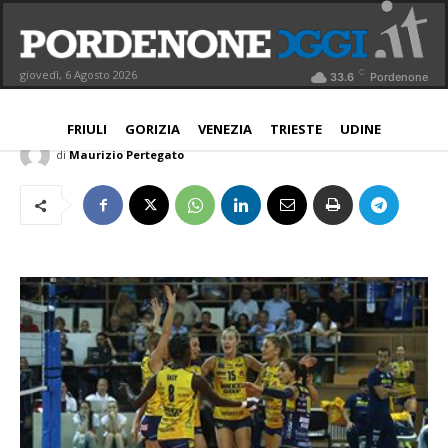
Imoco Volley, sabato 18 anticipo con
Monza
C
giovedì, 6 Agosto 2026
33.6
Pordenone
NORD EST
18 Novembre 2017
Aggiornato:
18 Novembre 2017
FRIULI
GORIZIA
VENEZIA
TRIESTE
UDINE
di
Maurizio Pertegato