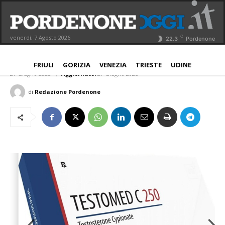
L’evoluzione della farmacologia
sportiva al servizio dell’atleta
C
venerdì, 7 Agosto 2026
22.3
Pordenone
moderno
NORD EST
FRIULI
GORIZIA
VENEZIA
TRIESTE
UDINE
27 Giugno 2025
Aggiornato:
27 Giugno 2025
di
Redazione Pordenone