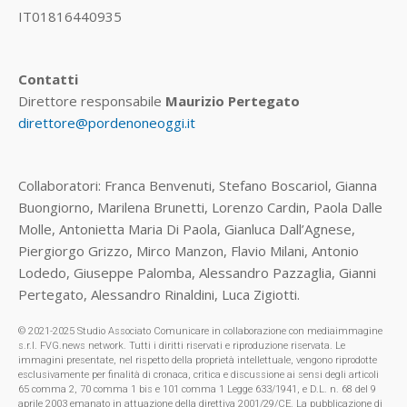
IT01816440935
Contatti
Direttore responsabile
Maurizio Pertegato
direttore@pordenoneoggi.it
Collaboratori: Franca Benvenuti, Stefano Boscariol, Gianna
Buongiorno, Marilena Brunetti, Lorenzo Cardin, Paola Dalle
Molle, Antonietta Maria Di Paola, Gianluca Dall’Agnese,
Piergiorgo Grizzo, Mirco Manzon, Flavio Milani, Antonio
Lodedo, Giuseppe Palomba, Alessandro Pazzaglia, Gianni
Pertegato, Alessandro Rinaldini, Luca Zigiotti.
© 2021-2025 Studio Associato Comunicare in collaborazione con mediaimmagine
s.r.l. FVG.news network. Tutti i diritti riservati e riproduzione riservata. Le
immagini presentate, nel rispetto della proprietà intellettuale, vengono riprodotte
esclusivamente per finalità di cronaca, critica e discussione ai sensi degli articoli
65 comma 2, 70 comma 1 bis e 101 comma 1 Legge 633/1941, e D.L. n. 68 del 9
aprile 2003 emanato in attuazione della direttiva 2001/29/CE. La pubblicazione di