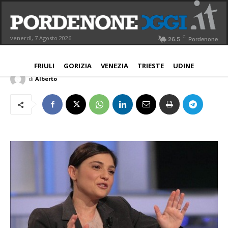
Serracchiani: in Fvg camera di
commercio unica
C
venerdì, 7 Agosto 2026
26.5
Pordenone
NORD EST
26 Ottobre 2015
Aggiornato:
26 Ottobre 2015
FRIULI
GORIZIA
VENEZIA
TRIESTE
UDINE
di
Alberto