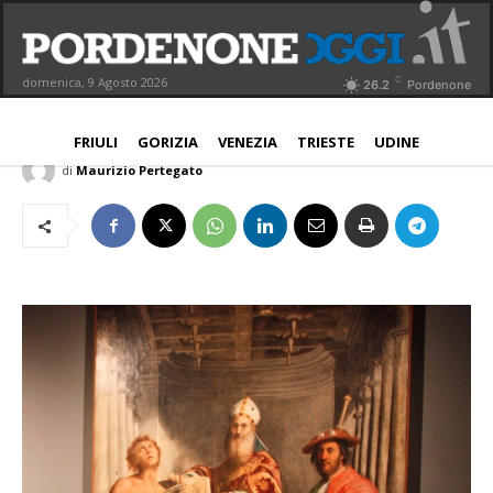
Comune, valorizzare Giovanni
Antonio “Il Pordenone”
C
domenica, 9 Agosto 2026
26.2
Pordenone
PORDENONE
2 Maggio 2017
Aggiornato:
3 Maggio 2017
FRIULI
GORIZIA
VENEZIA
TRIESTE
UDINE
di
Maurizio Pertegato