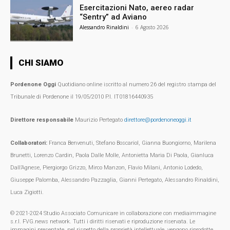
Esercitazioni Nato, aereo radar
“Sentry” ad Aviano
Alessandro Rinaldini
-
6 Agosto 2026
CHI SIAMO
Pordenone Oggi
Quotidiano online iscritto al numero 26 del registro stampa del
Tribunale di Pordenone il 19/05/2010 P.I. IT01816440935
Direttore responsabile
Maurizio Pertegato
direttore@pordenoneoggi.it
Collaboratori:
Franca Benvenuti, Stefano Boscariol, Gianna Buongiorno, Marilena
Brunetti, Lorenzo Cardin, Paola Dalle Molle, Antonietta Maria Di Paola, Gianluca
Dall’Agnese, Piergiorgo Grizzo, Mirco Manzon, Flavio Milani, Antonio Lodedo,
Giuseppe Palomba, Alessandro Pazzaglia, Gianni Pertegato, Alessandro Rinaldini,
Luca Zigiotti.
© 2021-2024 Studio Associato Comunicare in collaborazione con mediaimmagine
s.r.l. FVG.news network. Tutti i diritti riservati e riproduzione riservata. Le
immagini presentate, nel rispetto della proprietà intellettuale, vengono riprodotte