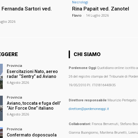
Necrologi
Fernanda Sartori ved.
Rina Papait ved. Zanotel
Flavio
-
14 Luglio 2026
uglio 2026
EGGERE
CHI SIAMO
Provincia
Pordenone Oggi
Quotidiano online iscritto 
Esercitazioni Nato, aereo
radar “Sentry” ad Aviano
26 del registro stampa del Tribunale di Porden
6 Agosto 2026
19/05/2010 P.I. IT01816440935
Provincia
Direttore responsabile
Maurizio Pertegato
Aviano, toccata e fuga dell’
“Air Force One” italiano
direttore@pordenoneoggi.it
6 Agosto 2026
Collaboratori:
Franca Benvenuti, Stefano Bosc
Provincia
Gianna Buongiorno, Marilena Brunetti, Loren
Confermato doposcuola