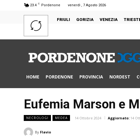
C
23.4
Pordenone
venerdì , 7 Agosto 2026
FRIULI
GORIZIA
VENEZIA
TRIEST
HOME
PORDENONE
PROVINCIA
NORDEST
C
Eufemia Marson e Ma
14 Ottobre 2024
Aggiornato:
14 Ot
NECROLOGI
MEDEA
By
Flavio