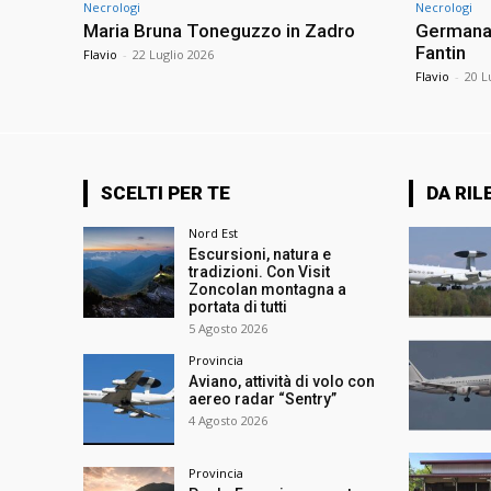
Necrologi
Necrologi
Maria Bruna Toneguzzo in Zadro
Germana 
Fantin
Flavio
-
22 Luglio 2026
Flavio
-
20 L
SCELTI PER TE
DA RIL
Nord Est
Escursioni, natura e
tradizioni. Con Visit
Zoncolan montagna a
portata di tutti
5 Agosto 2026
Provincia
Aviano, attività di volo con
aereo radar “Sentry”
4 Agosto 2026
Provincia