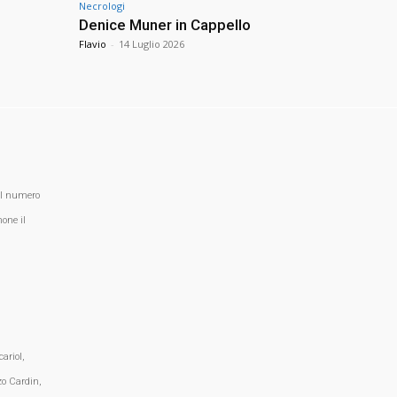
Necrologi
Denice Muner in Cappello
Flavio
-
14 Luglio 2026
al numero
one il
ariol,
zo Cardin,