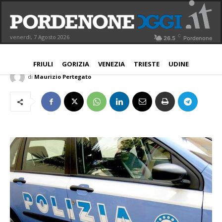
Uomo trovato morto in casa:
arrestata moglie
C
venerdì, 7 Agosto 2026
26.5
Pordenone
NORD EST
2 Aprile 2018
Aggiornato:
3 Aprile 2018
FRIULI
GORIZIA
VENEZIA
TRIESTE
UDINE
di
Maurizio Pertegato