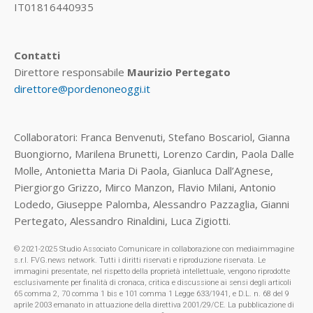
IT01816440935
Contatti
Direttore responsabile
Maurizio Pertegato
direttore@pordenoneoggi.it
Collaboratori: Franca Benvenuti, Stefano Boscariol, Gianna
Buongiorno, Marilena Brunetti, Lorenzo Cardin, Paola Dalle
Molle, Antonietta Maria Di Paola, Gianluca Dall’Agnese,
Piergiorgo Grizzo, Mirco Manzon, Flavio Milani, Antonio
Lodedo, Giuseppe Palomba, Alessandro Pazzaglia, Gianni
Pertegato, Alessandro Rinaldini, Luca Zigiotti.
© 2021-2025 Studio Associato Comunicare in collaborazione con mediaimmagine
s.r.l. FVG.news network. Tutti i diritti riservati e riproduzione riservata. Le
immagini presentate, nel rispetto della proprietà intellettuale, vengono riprodotte
esclusivamente per finalità di cronaca, critica e discussione ai sensi degli articoli
65 comma 2, 70 comma 1 bis e 101 comma 1 Legge 633/1941, e D.L. n. 68 del 9
aprile 2003 emanato in attuazione della direttiva 2001/29/CE. La pubblicazione di