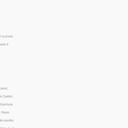
al numero
one il
ariol,
zo Cardin,
 Gianluca
 Flavio
lessandro