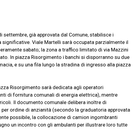
i settembre, già approvata dal Comune, stabilisce i
à significative. Viale Martelli sarà occupata parzialmente il
nteramente sabato; la zona a traffico limitato di via Mazzini
rcato. In piazza Risorgimento i banchi si disporranno su due
macia, e su una fila lungo la stradina di ingresso alla piazza
iazza Risorgimento sarà dedicata agli operatori
nti di fornitura comunali di energia elettrica), mentre
ricoli. Il documento comunale delibera inoltre di
 per ordine di anzianità (secondo la graduatoria approvata
mente possibile, la collocazione di camion ingombranti
gno un incontro con gli ambulanti per illustrare loro tutte