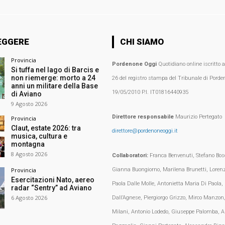
EGGERE
CHI SIAMO
Provincia
Pordenone Oggi
Quotidiano online iscritto 
Si tuffa nel lago di Barcis e
non riemerge: morto a 24
26 del registro stampa del Tribunale di Porden
anni un militare della Base
19/05/2010 P.I. IT01816440935
di Aviano
9 Agosto 2026
Direttore responsabile
Maurizio Pertegato
Provincia
Claut, estate 2026: tra
direttore@pordenoneoggi.it
musica, cultura e
montagna
8 Agosto 2026
Collaboratori:
Franca Benvenuti, Stefano Bosc
Gianna Buongiorno, Marilena Brunetti, Loren
Provincia
Esercitazioni Nato, aereo
Paola Dalle Molle, Antonietta Maria Di Paola,
radar “Sentry” ad Aviano
6 Agosto 2026
Dall’Agnese, Piergiorgo Grizzo, Mirco Manzon,
Milani, Antonio Lodedo, Giuseppe Palomba, A