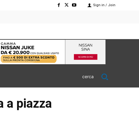
Sign in / Join
cerca
a a piazza