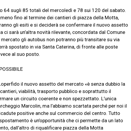
no 64 sugli 85 totali del mercoledì e 78 sui 120 del sabato.
meno fino al termine dei cantieri di piazza della Motta,
ranno gli esiti e si deciderà se confermare il nuovo assetto
ta ci sarà un’altra novità rilevante, concordata dal Comune
i mercato gli autobus non potranno più transitare su via
verrà spostato in via Santa Caterina, di fronte alle poste
invece al suo posto.
 POSSIBILE
operfido il nuovo assetto del mercato «è senza dubbio la
antieri, viabilità, trasporto pubblico e soprattutto il
mare un circuito coerente e non spezzettato. L’unica
parcheggio Marcolin, ma l’abbiamo scartata perché per noi il
ricadute positive anche sul commercio del centro. Tutto
ostamento è un’opportunità che ci permette da un lato
nto, dall’altro di riqualificare piazza della Motta