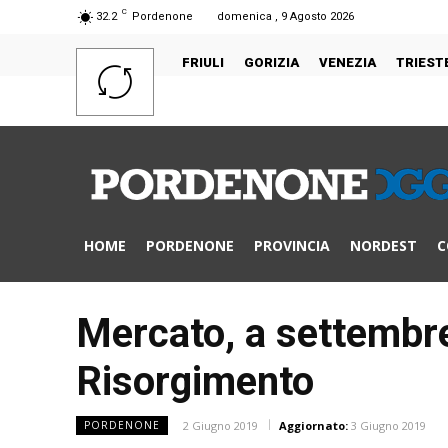
C
32.2
Pordenone
domenica , 9 Agosto 2026
FRIULI
GORIZIA
VENEZIA
TRIEST
HOME
PORDENONE
PROVINCIA
NORDEST
C
Mercato, a settembre
Risorgimento
2 Giugno 2019
Aggiornato:
3 Giugno 2019
PORDENONE