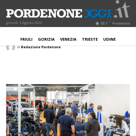
Pordenone Fiere, approvato bilancio
2024. Fatturato cresce del 44%
C
giovedì, 6 Agosto 2026
35.7
Pordenone
PORDENONE
13 Maggio 2025
Aggiornato:
14 Maggio 2025
FRIULI
GORIZIA
VENEZIA
TRIESTE
UDINE
di
Redazione Pordenone