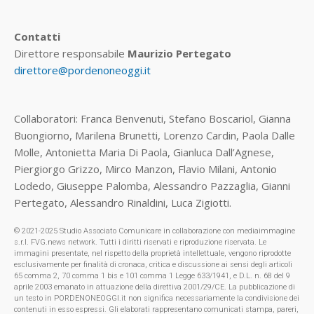
Contatti
Direttore responsabile
Maurizio Pertegato
direttore@pordenoneoggi.it
Collaboratori: Franca Benvenuti, Stefano Boscariol, Gianna
Buongiorno, Marilena Brunetti, Lorenzo Cardin, Paola Dalle
Molle, Antonietta Maria Di Paola, Gianluca Dall’Agnese,
Piergiorgo Grizzo, Mirco Manzon, Flavio Milani, Antonio
Lodedo, Giuseppe Palomba, Alessandro Pazzaglia, Gianni
Pertegato, Alessandro Rinaldini, Luca Zigiotti.
© 2021-2025 Studio Associato Comunicare in collaborazione con mediaimmagine
s.r.l. FVG.news network. Tutti i diritti riservati e riproduzione riservata. Le
immagini presentate, nel rispetto della proprietà intellettuale, vengono riprodotte
esclusivamente per finalità di cronaca, critica e discussione ai sensi degli articoli
65 comma 2, 70 comma 1 bis e 101 comma 1 Legge 633/1941, e D.L. n. 68 del 9
aprile 2003 emanato in attuazione della direttiva 2001/29/CE. La pubblicazione di
un testo in PORDENONEOGGI.it non significa necessariamente la condivisione dei
contenuti in esso espressi. Gli elaborati rappresentano comunicati stampa, pareri,