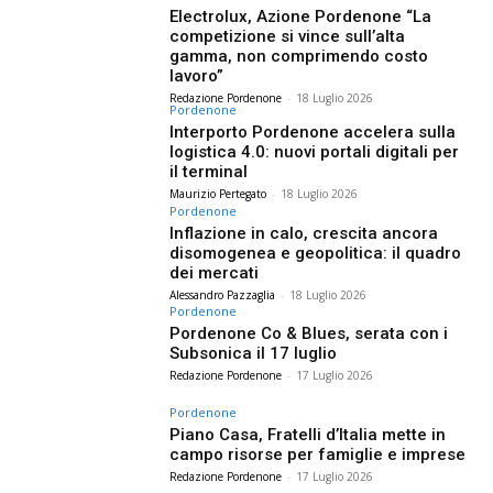
Electrolux, Azione Pordenone “La
competizione si vince sull’alta
gamma, non comprimendo costo
lavoro”
Redazione Pordenone
-
18 Luglio 2026
Pordenone
Interporto Pordenone accelera sulla
logistica 4.0: nuovi portali digitali per
il terminal
Maurizio Pertegato
-
18 Luglio 2026
Pordenone
Inflazione in calo, crescita ancora
disomogenea e geopolitica: il quadro
dei mercati
Alessandro Pazzaglia
-
18 Luglio 2026
Pordenone
Pordenone Co & Blues, serata con i
Subsonica il 17 luglio
Redazione Pordenone
-
17 Luglio 2026
Pordenone
Piano Casa, Fratelli d’Italia mette in
campo risorse per famiglie e imprese
Redazione Pordenone
-
17 Luglio 2026