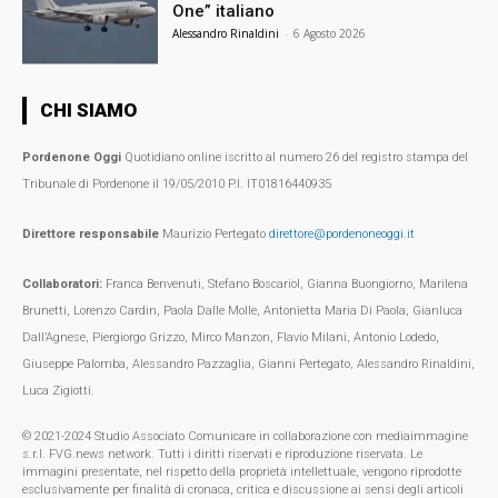
One” italiano
Alessandro Rinaldini
-
6 Agosto 2026
CHI SIAMO
Pordenone Oggi
Quotidiano online iscritto al numero 26 del registro stampa del
Tribunale di Pordenone il 19/05/2010 P.I. IT01816440935
Direttore responsabile
Maurizio Pertegato
direttore@pordenoneoggi.it
Collaboratori:
Franca Benvenuti, Stefano Boscariol, Gianna Buongiorno, Marilena
Brunetti, Lorenzo Cardin, Paola Dalle Molle, Antonietta Maria Di Paola, Gianluca
Dall’Agnese, Piergiorgo Grizzo, Mirco Manzon, Flavio Milani, Antonio Lodedo,
Giuseppe Palomba, Alessandro Pazzaglia, Gianni Pertegato, Alessandro Rinaldini,
Luca Zigiotti.
© 2021-2024 Studio Associato Comunicare in collaborazione con mediaimmagine
s.r.l. FVG.news network. Tutti i diritti riservati e riproduzione riservata. Le
immagini presentate, nel rispetto della proprietà intellettuale, vengono riprodotte
esclusivamente per finalità di cronaca, critica e discussione ai sensi degli articoli